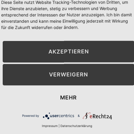
p
p
p
p
Diese Seite nutzt Website Tracking-Technologien von Dritten, um
ihre Dienste anzubieten, stetig zu verbessern und Werbung
p
e
p
e
entsprechend der Interessen der Nutzer anzuzeigen. Ich bin damit
einverstanden und kann meine Einwilligung jederzeit mit Wirkung
für die Zukunft widerrufen oder ändern.
AKZEPTIEREN
' uns einfach eine WhatsApp
lich alle weiteren Schritte
Bereits seit 1962 ist es 
VERWEIGERN
(und auch darüber hinaus
MEHR
Powered by
&
Unsere
Unterstützer
Impressum
|
Datenschutzerklärung