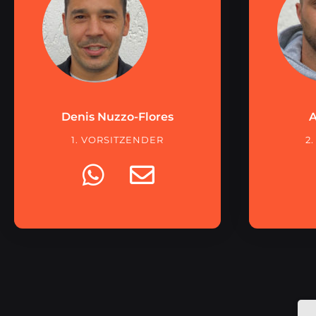
Denis Nuzzo-Flores
A
1. VORSITZENDER
2
W
E
h
n
a
v
t
e
s
l
a
o