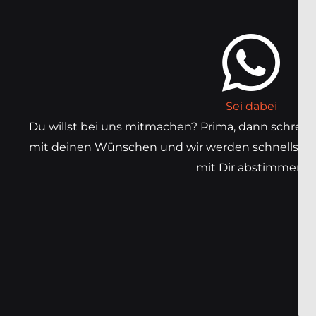
p
p
p
e
Sei dabei
Du willst bei uns mitmachen? Prima, dann schreib
mit deinen Wünschen und wir werden schnellstmög
mit Dir abstimmen.